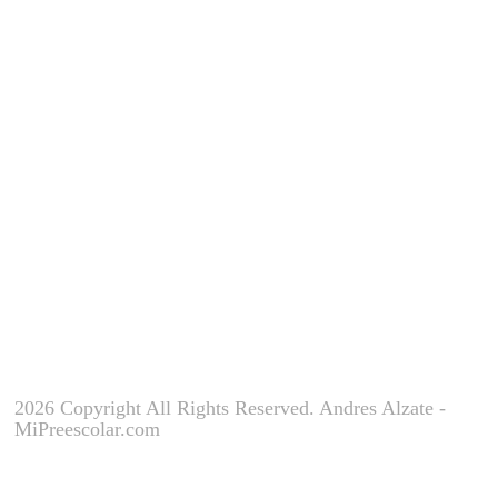
Tels: 4637394 - 317 893 2161 -
310 409 4616
E-mail:
info.centroeducativoexplorar@gma
Dir: Carrera 30 # 68Sur-176
Sabaneta, Antioquia
2026 Copyright All Rights Reserved. Andres Alzate -
MiPreescolar.com