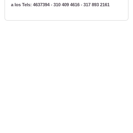
a los
Tels: 4637394 - 310 409 4616 - 317 893 2161
Transporte escolar
en sabaneta, la
estrella Preescolar
campestre en
Sabaneta, la
estrella, envigado,